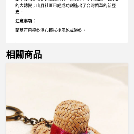
的大轉變；山腳社區已經成功創造出了台灣藺草的新歷
史。
注意事項
：
藺草可用擰乾濕布擦拭後風乾或曬乾。
相關商品