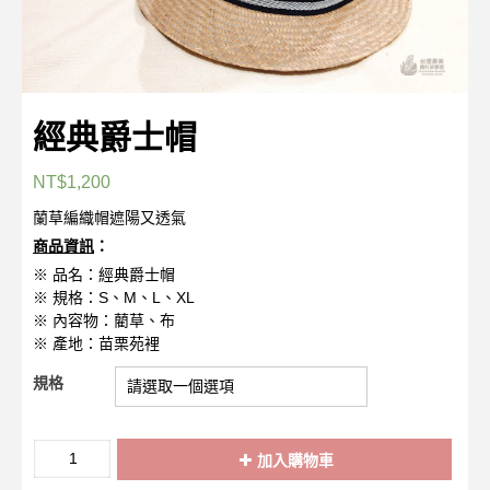
經典爵士帽
NT$
1,200
蘭草編織帽遮陽又透氣
商品資訊
：
※ 品名：經典爵士帽
※ 規格：S、M、L、XL
※ 內容物：藺草、布
※ 產地：苗栗苑裡
規格
經
加入購物車
典