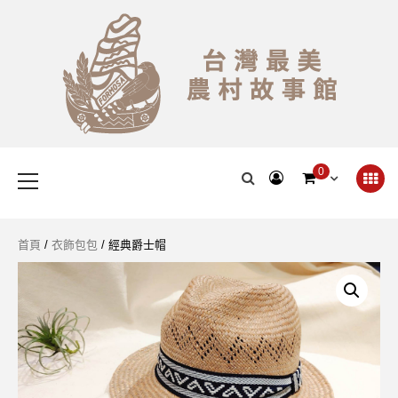
Skip
to
content
台灣最美農村故事館
Primary
0
Menu
首頁
/
衣飾包包
/ 經典爵士帽