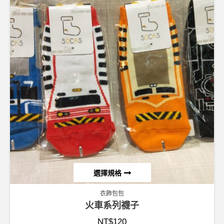
選擇規格
衣飾包包
火車系列襪子
NT$
120