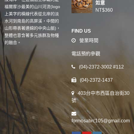
如意
福爾摩沙最美的山川河流(logo
NT$
360
上美字的橫線代表從北岸的淡
水河到南島的高屏溪，中間的
山形帶表著連綿的中央山脈)，
FIND US
整體也意含著多元族群及物種
營業時間
的融合。
電話預約參觀
(04)-2372-3002 #112
(04)-2372-1437
403台中市西區自治街30
號
formosabrc105@gmail.com