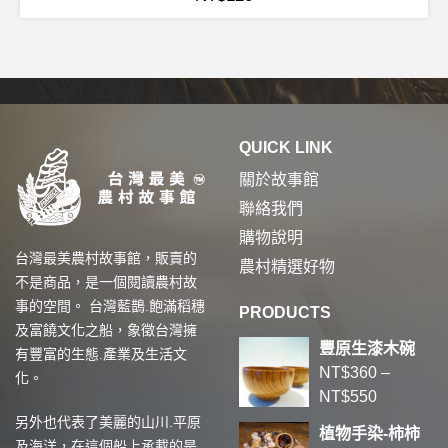
QUICK LINK
關於故事館
聯絡我們
購物說明
台灣最美農村故事館，販賣的
農村精選好物
不是商品，是一個閱讀農村故
事的空間。 台灣藍鵲.飽滿稻穗
PRODUCTS
及富饒文化之船，象徵台灣擁
豐原生漆木碗
有豐富的生態.產業及生活文
NT$
360
–
化。
NT$
550
另外也代表了美麗的山川.平原
植物手染-柿柿
及海洋，在這個船上承載的是