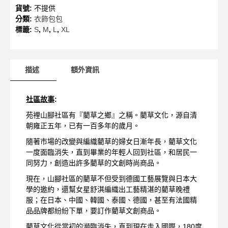
爵
貨號:
不提供
士
分類:
衣飾包包
帽
標籤:
S
,
M
,
L
,
XL
數
量
描述
額外資訊
社區故事
:
苑裡山腳社區有『藺草之鄉』之稱。藺草文化，源自清
朝雍正五年，已有一百多年的歲月。
隨著市場的改變與編織藺草的婦女日漸年長，藺草文化
一度面臨消失，直到畢業的年輕人回到社區，和居民一
同努力，創造出許多藺草的文創時尚商品。
現在，山腳社區的藺草不但受到德國工藝展覽與日本大
學的邀約，還幫女星舒淇編織出工藝精湛的藺草晚禮
服；在日本、中國、韓國、泰國、德國，甚至有法國精
品品牌都紛紛下單，要訂作藺草文創商品。
藺草文化從當初的瀕臨消失，直到現在走入國際，180度