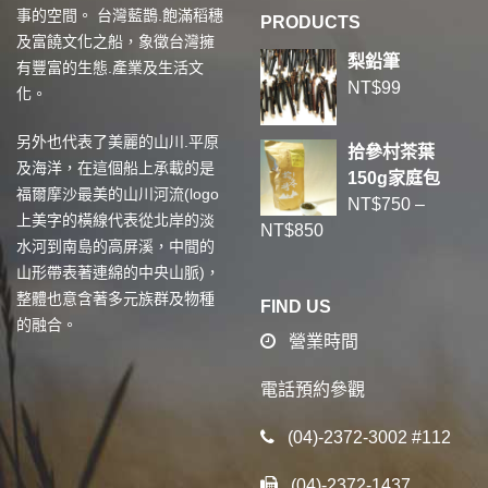
事的空間。 台灣藍鵲.飽滿稻穗
PRODUCTS
及富饒文化之船，象徵台灣擁
梨鉛筆
有豐富的生態.產業及生活文
NT$
99
化。
另外也代表了美麗的山川.平原
拾參村茶葉
及海洋，在這個船上承載的是
150g家庭包
福爾摩沙最美的山川河流(logo
NT$
750
–
上美字的橫線代表從北岸的淡
NT$
850
水河到南島的高屏溪，中間的
山形帶表著連綿的中央山脈)，
整體也意含著多元族群及物種
FIND US
的融合。
營業時間
電話預約參觀
(04)-2372-3002 #112
(04)-2372-1437