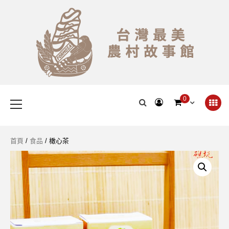
Skip
to
content
台灣最美農村故事館
Primary
0
Menu
首頁
/
食品
/ 橄心茶