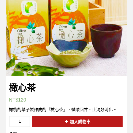
橄心茶
NT$
120
橄欖的葉子製作成的『橄心茶』，微酸回甘、止渴好消化。
橄
加入購物車
心
茶