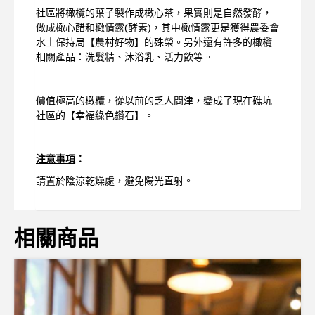
社區將橄欖的葉子製作成橄心茶，果實則是自然發酵，
做成橄心醋和橄情露(酵素)，其中橄情露更是獲得農委會
水土保持局【農村好物】的殊榮。另外還有許多的橄欖
相關產品：洗髮精、沐浴乳、活力飲等。
價值極高的橄欖，從以前的乏人問津，變成了現在礁坑
社區的【幸福綠色鑽石】。
注意事項
：
請置於陰涼乾燥處，避免陽光直射。
相關商品