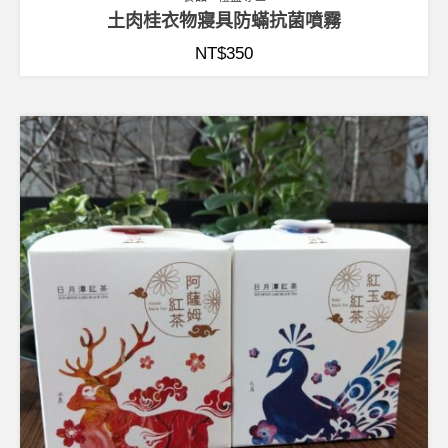
土肉桂衣物寢具防蟎抗菌噴霧
NT$
350