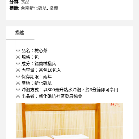
分類:
食品
數
標籤:
台南新化礁坑
,
橄欖
量
描述
※ 品名：橄心茶
※ 規格：包
※ 成分：錫蘭橄欖葉
※ 內容量：茶包10包入
※ 保存期限：兩年
※ 產地：新化礁坑
※ 沖泡方式：以300毫升熱水沖泡，約3分鐘即可享用
※ 出品者：新化礁坑社區發展協會